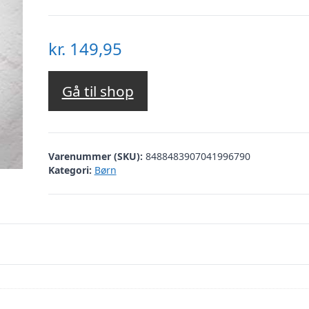
kr.
149,95
Gå til shop
Varenummer (SKU):
8488483907041996790
Kategori:
Børn