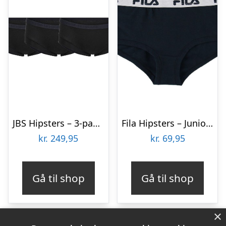
JBS Hipsters – 3-pak – Bambus – Sort
Fila Hipsters – Junior – Navy
kr.
249,95
kr.
69,95
Gå til shop
Gå til shop
×