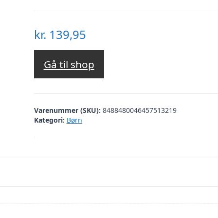
kr.
139,95
Gå til shop
Varenummer (SKU):
8488480046457513219
Kategori:
Børn