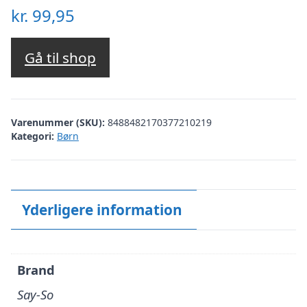
kr.
99,95
Gå til shop
Varenummer (SKU):
8488482170377210219
Kategori:
Børn
Yderligere information
Brand
Say-So