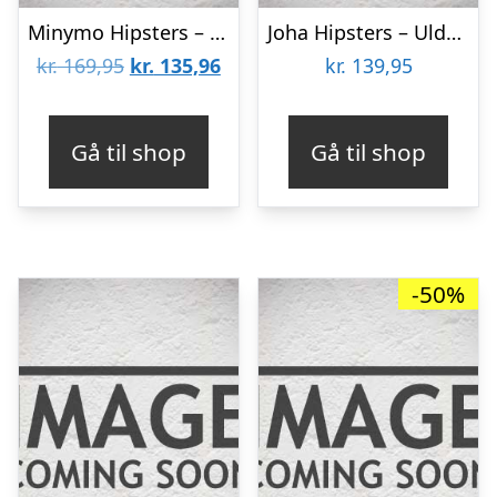
Minymo Hipsters – 2-pak – Bambus – Hvid
Joha Hipsters – Uld/Silke – Fersken
Den
Den
kr.
169,95
kr.
135,96
kr.
139,95
oprindelige
aktuelle
pris
pris
Gå til shop
Gå til shop
var:
er:
kr. 169,95.
kr. 135,96.
-50%