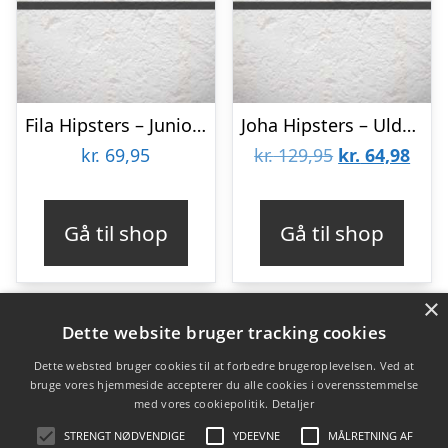
Fila Hipsters – Junior – Grå
Joha Hipsters – Uld/Bambus – Rose Aop
Den
Den
kr.
69,95
kr.
129,95
kr.
64,98
oprindelige
aktu
pris
pris
Gå til shop
Gå til shop
var:
er:
kr. 129,95.
kr. 6
×
Dette website bruger tracking cookies
Dette websted bruger cookies til at forbedre brugeroplevelsen. Ved at
Varekategorier
bruge vores hjemmeside accepterer du alle cookies i overensstemmelse
med vores cookiepolitik.
Detaljer
Børn
Kvinder
STRENGT NØDVENDIGE
YDEEVNE
MÅLRETNING AF