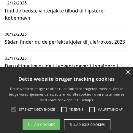
12/12/2025
Find de bedste vinterjakke tilbud til hipstere i
København
06/12/2025
Sådan finder du de perfekte kjoler til julefrokost 2023
03/11/2025
Den ultimative guide til adventsgaver til småbørn i
×
moderne stil
Dette website bruger tracking cookies
16/10/2025
Dette websted bruger cookies til at forbedre brugeroplevelsen. Ved at
bruge vores hjemmeside accepterer du alle cookies i overensstemmelse
Sådan finder du de bedste børnestøvler til moderne
med vores cookiepolitik.
Detaljer
familier
STRENGT NØDVENDIGE
YDEEVNE
MÅLRETNING AF
TILLAD COOKIES
TILLAD IKKE COOKIES
Copyright 2026 - Pilanto Aps